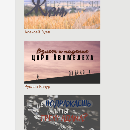
Алексей Зуев
Руслан Качур