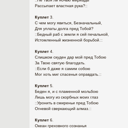
::Не Твоя ли ночью мириады
Рассыпает властная рука?::
Куплет
3.
С чем могу явиться, Безначальный,
Для уплаты долга пред Тобой?
::Бедный раб с земли я сей печальной,
Истомленный жизненной борьбой.::
Куплет
4.
Слишком скуден дар мой пред Тобою
За Твою святую благодать.
::Если б даже я самим собою
Мог хоть миг спасенья оправдать.::
Куплет
5.
Беден я, и с пламенной мольбою
Лишь могу из скорбных моих глаз
::Уронить в смиреньи пред Тобою
Огневой сверкающий алмаз.::
Куплет
6.
Океан греховного сознанья