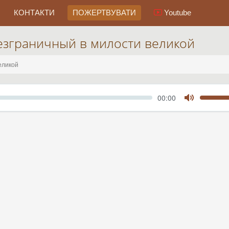
КОНТАКТИ
ПОЖЕРТВУВАТИ
Youtube
езграничный в милости великой
еликой
Seek
Current
00:00
time
Toggle
Mute