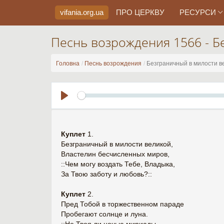
vifania.org
.ua
ПРО ЦЕРКВУ
РЕСУРСИ
Песнь возрождения 1566 - Б
Головна
Песнь возрождения
Безграничный в милости в
Play
Куплет
1.
Безграничный в милости великой,
Властелин бесчисленных миров,
::Чем могу воздать Тебе, Владыка,
За Твою заботу и любовь?::
Куплет
2.
Пред Тобой в торжественном параде
Пробегают солнце и луна.