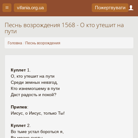
vifania.org
.ua
Пожертвувати
Песнь возрождения 1568 - О кто утешит на
пути
Головна
Песнь возрождения
Куплет
1.
О, кто утешит на пути
Среди земных невзгод,
Кто изнемогшему в пути
Даст радость и покой?
Припев
:
Иисус, о Иисус, только Ты!
Куплет
2.
Во тьме устал бороться я,
Во мраке суеты.