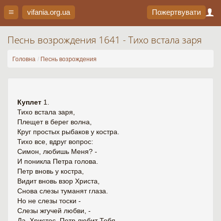
vifania.org
.ua
Пожертвувати
Песнь возрождения 1641 - Тихо встала заря
Головна
Песнь возрождения
Куплет
1.
Тихо встала заря,
Плещет в берег волна,
Круг простых рыбаков у костра.
Тихо все, вдруг вопрос:
Симон, любишь Меня? -
И поникла Петра голова.
Петр вновь у костра,
Видит вновь взор Христа,
Снова слезы туманят глаза.
Но не слезы тоски -
Слезы жгучей любви, -
Да, Христос, Петр любит Тебя.