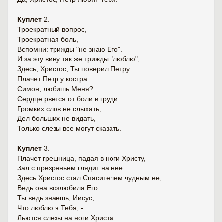
Куплет
2.
Троекратный вопрос,
Троекратная боль,
Вспомни: трижды "не знаю Его".
И за эту вину так же трижды "люблю",
Здесь, Христос, Ты поверил Петру.
Плачет Петр у костра.
Симон, любишь Меня?
Сердце рвется от боли в груди.
Громких слов не слыхать,
Дел больших не видать,
Только слезы все могут сказать.
Куплет
3.
Плачет грешница, падая в ноги Христу,
Зал с презреньем глядит на нее.
Здесь Христос стал Спасителем чудным ее,
Ведь она возлюбила Его.
Ты ведь знаешь, Иисус,
Что люблю я Тебя, -
Льются слезы на ноги Христа.