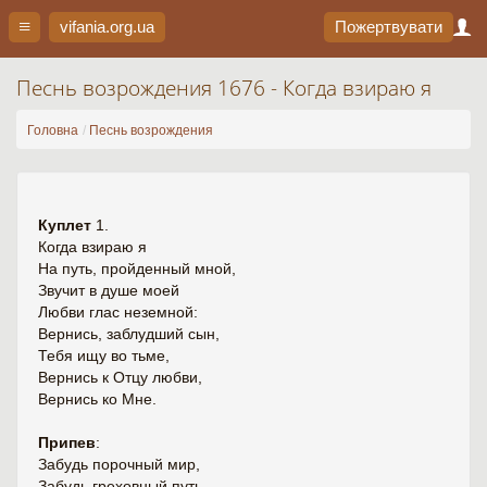
vifania.org
.ua
Пожертвувати
Песнь возрождения 1676 - Когда взираю я
Головна
Песнь возрождения
Куплет
1.
Когда взираю я
На путь, пройденный мной,
Звучит в душе моей
Любви глас неземной:
Вернись, заблудший сын,
Тебя ищу во тьме,
Вернись к Отцу любви,
Вернись ко Мне.
Припев
:
Забудь порочный мир,
Забудь греховный путь,