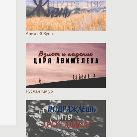
Алексей Зуев
Руслан Качур