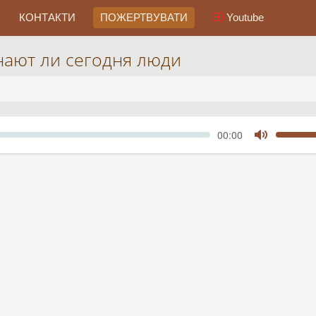
КОНТАКТИ
ПОЖЕРТВУВАТИ
Youtube
нают ли сегодня люди
Seek
Current
00:00
time
Toggle
Mute