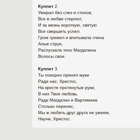
Куплет
2.
Умирал без слез и стонов,
Все в любви стерпел,
И за жизнь короткую, святую
Все свершить успел.
Гром гремел и впитывала глина
Алые струи,
Распускала тихо Магдалина
Волосы свои.
Куплет
3.
Ты покорно принял муки
Ради нас, Христос,
На кресте протянутые руки,
В них Твоя любовь.
Ради Магдалин и Вартимеев
Столько перенес,
Мы ж любить друг друга не умеем,
Научи, Христос.