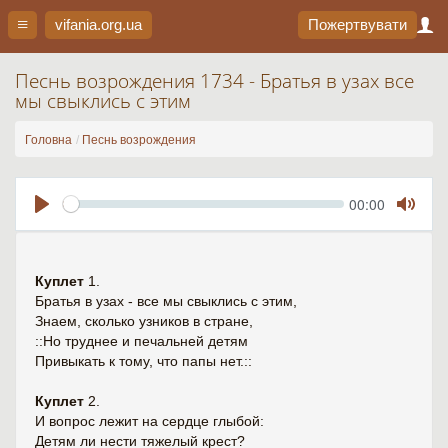
vifania.org
.ua
Пожертвувати
Песнь возрождения 1734 - Братья в узах все
мы свыклись с этим
Головна
Песнь возрождения
Seek
Current
00:00
time
Play
Toggl
Mute
Куплет
1.
Братья в узах - все мы свыклись с этим,
Знаем, сколько узников в стране,
::Но труднее и печальней детям
Привыкать к тому, что папы нет.::
Куплет
2.
И вопрос лежит на сердце глыбой:
Детям ли нести тяжелый крест?