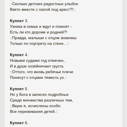
::Сколько детских радостных улыбок
Взято вместе с папой под арест?!::
Куплет
3.
Узника в семье и ждут и помнят -
Есть ли кто дороже и родней?!
::Правда, малыши с отцом знакомы
Только по портрету на стене...::
Куплет
4.
Новыми судами год отмечен,
И в душе хозяйничает грусть
::Оттого, что вновь ребячьи плечи
Понесут с отцами тяжесть уз.::
Куплет
5.
Но у Бога в записях подробных
Среди множества различных тем,
::Верю я, исчислены особо
Все переживания детей.::
Куплет
6.