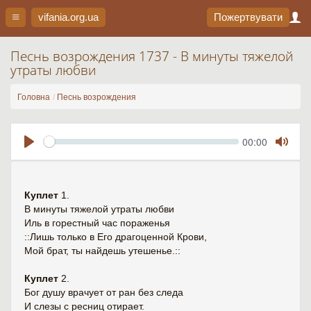
vifania.org
.ua
Пожертвувати
Песнь возрождения 1737 - В минуты тяжелой
утраты любви
Головна
Песнь возрождения
Seek
Current
00:00
time
Play
Toggl
Mute
Куплет
1.
В минуты тяжелой утраты любви
Иль в горестный час пораженья
::Лишь только в Его драгоценной Крови,
Мой брат, ты найдешь утешенье.::
Куплет
2.
Бог душу врачует от ран без следа
И слезы с ресниц отирает.