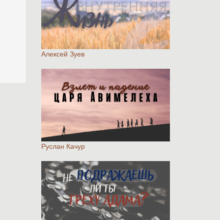
Алексей Зуев
Руслан Качур