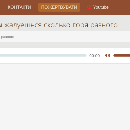
КОНТАКТИ
ПОЖЕРТВУВАТИ
Youtube
ы жалуешься сколько горя разного
 разного
Seek
Current
00:00
time
Toggle
Mute