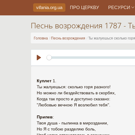
vifania.org
.ua
ПРО ЦЕРКВУ
РЕСУРСИ
Песнь возрождения 1787 - Т
Головна
Песнь возрождения
Ты жалуешься сколько горя
Play
Куплет
1.
Ты жалуешься: сколько горя разного!
Но можно ли бездействовать в скорбях,
Когда так просто и доступно сказано:
"Любовью вечною Я возлюбил тебя".
Припев
:
Твоя душа - пылинка в мироздании,
Но Я с тобою разделяю боль,