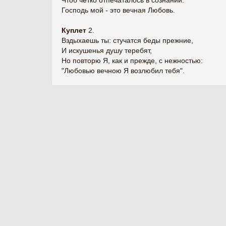
Чтоб четко отпечаталось в сознании:
Господь мой - это вечная Любовь.
Куплет
2.
Вздыхаешь ты: стучатся беды прежние,
И искушенья душу теребят,
Но повторю Я, как и прежде, с нежностью:
"Любовью вечною Я возлюбил тебя".