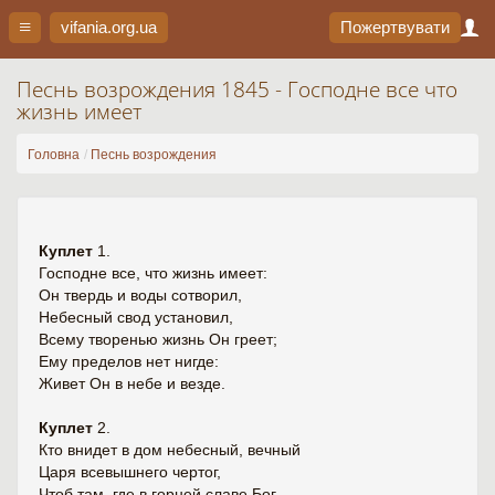
vifania.org
.ua
Пожертвувати
Песнь возрождения 1845 - Господне все что
жизнь имеет
Головна
Песнь возрождения
Куплет
1.
Господне все, что жизнь имеет:
Он твердь и воды сотворил,
Небесный свод установил,
Всему творенью жизнь Он греет;
Ему пределов нет нигде:
Живет Он в небе и везде.
Куплет
2.
Кто внидет в дом небесный, вечный
Царя всевышнего чертог,
Чтоб там, где в горней славе Бог,