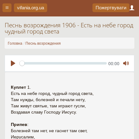
vifania.org
.ua
Пожертвувати
Песнь возрождения 1906 - Есть на небе город
чудный город света
Головна
Песнь возрождения
Seek
Current
00:00
time
Play
Toggl
Mute
Куплет
1.
Есть на небе город, чудный город света,
Там нужды, болезней и печали нету,
Там живут святые, там играют гусли,
Воздавая славу Господу Иисусу.
Припев
:
Болезней там нет, не гаснет там свет,
Иерусалим,