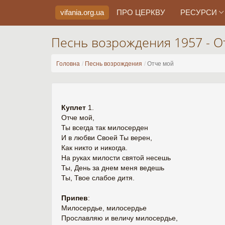
vifania.org
.ua
ПРО ЦЕРКВУ
РЕСУРСИ
Песнь возрождения 1957 - О
Головна
Песнь возрождения
Отче мой
Куплет
1.
Отче мой,
Ты всегда так милосерден
И в любви Своей Ты верен,
Как никто и никогда.
На руках милости святой несешь
Ты, День за днем меня ведешь
Ты, Твое слабое дитя.
Припев
:
Милосердье, милосердье
Прославляю и величу милосердье,