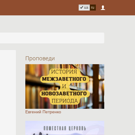
ua
ru
Проповеди
Евгений Петренко