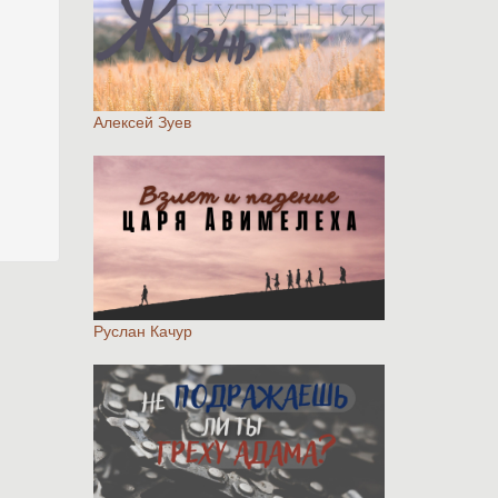
Алексей Зуев
Руслан Качур