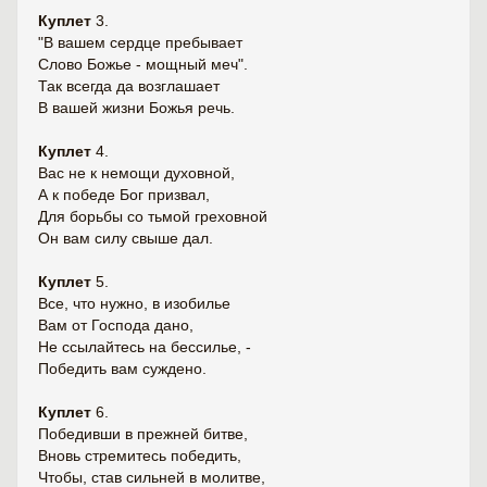
Куплет
3.
"В вашем сердце пребывает
Слово Божье - мощный меч".
Так всегда да возглашает
В вашей жизни Божья речь.
Куплет
4.
Вас не к немощи духовной,
А к победе Бог призвал,
Для борьбы со тьмой греховной
Он вам силу свыше дал.
Куплет
5.
Все, что нужно, в изобилье
Вам от Господа дано,
Не ссылайтесь на бессилье, -
Победить вам суждено.
Куплет
6.
Победивши в прежней битве,
Вновь стремитесь победить,
Чтобы, став сильней в молитве,