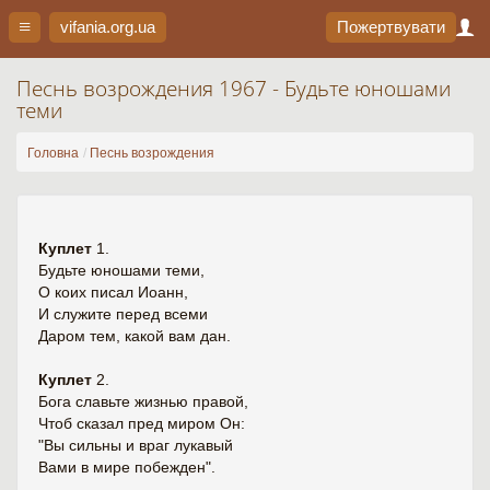
vifania.org
.ua
Пожертвувати
Песнь возрождения 1967 - Будьте юношами
теми
Головна
Песнь возрождения
Куплет
1.
Будьте юношами теми,
О коих писал Иоанн,
И служите перед всеми
Даром тем, какой вам дан.
Куплет
2.
Бога славьте жизнью правой,
Чтоб сказал пред миром Он:
"Вы сильны и враг лукавый
Вами в мире побежден".