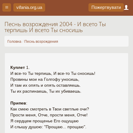
vifania.org
.ua
Пожертвувати
Песнь возрождения 2004 - И всето Ты
терпишь И всето Ты сносишь
Головна
Песнь возрождения
Куплет
1.
И все-то Ты терпишь, И все-то Ты сносишь!
Провины мои на Голгофу уносишь,
И там их опять и опять оставляешь.
Ты их распинаешь, Ты их убиваешь.
Припев
:
Как смею смотреть в Твои светлые очи?
Прости меня, Отче, прости меня, Отче!
Я сердцем прощенье Его ощущаю
И слышу душою: "Прощаю... прощаю".