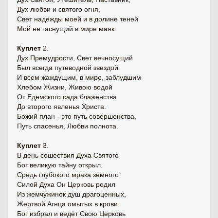
Дух любви и святого огня,
Свет надежды моей и в долине теней
Мой не гаснущий в мире маяк.
Куплет
2.
Дух Премудрости, Свет вечносущий
Был всегда путеводной звездой
И всем жаждущим, в мире, заблудшим
Хлебом Жизни, Живою водой
От Едемского сада блаженства
До второго явленья Христа.
Божий план - это путь совершенства,
Путь спасенья, Любви полнота.
Куплет
3.
В день сошествия Духа Святого
Бог великую тайну открыл.
Средь глубокого мрака земного
Силой Духа Он Церковь родил
Из жемчужинок душ драгоценных,
Жертвой Агнца омытых в крови.
Бог избрал и ведёт Свою Церковь