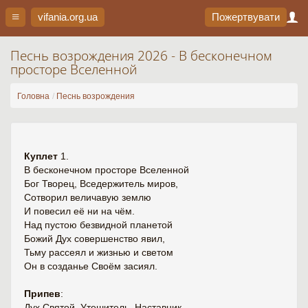
vifania.org
.ua
Пожертвувати
Песнь возрождения 2026 - В бесконечном
просторе Вселенной
Головна
Песнь возрождения
Куплет
1.
В бесконечном просторе Вселенной
Бог Творец, Вседержитель миров,
Сотворил величавую землю
И повесил её ни на чём.
Над пустою безвидной планетой
Божий Дух совершенство явил,
Тьму рассеял и жизнью и светом
Он в созданье Своём засиял.
Припев
:
Дух Святой, Утешитель, Наставник,