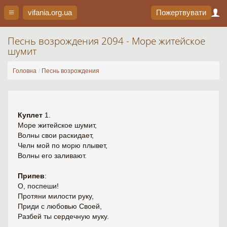
vifania.org
.ua
Пожертвувати
Песнь возрождения 2094 - Море житейское
шумит
Головна
Песнь возрождения
Куплет
1.
Море житейское шумит,
Волны свои раскидает,
Челн мой по морю плывет,
Волны его заливают.
Припев
:
О, поспеши!
Протяни милости руку,
Приди с любовью Своей,
Разбей ты сердечную муку.