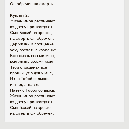
Он обречен на смерть.
Куплет
2.
Жизнь мира распинают,
ко древу пригвождают,
Сын Божий на кресте,
на смерть Он обречен.
Дар жизни и прощенье
хочу воспеть в хваленье.
Всю жизнь возьми мою,
всю жизнь возьми мою.
Твои страданья все
проникнут в душу мне,
И я с Тобой сольюсь,
и я тогда навек,
Навек с Тобой сольюсь.
Жизнь мира распинают,
ко древу пригвождают,
Сын Божий на кресте,
на смерть Он обречен.