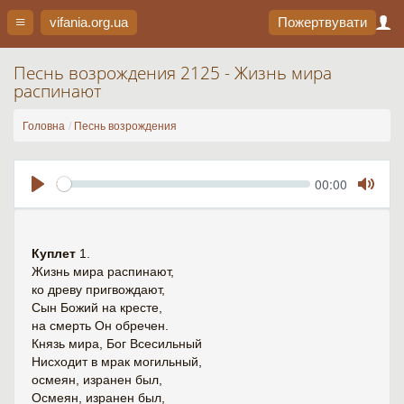
vifania.org
.ua
Пожертвувати
Песнь возрождения 2125 - Жизнь мира
распинают
Головна
Песнь возрождения
Seek
Current
00:00
time
Play
Toggl
Mute
Куплет
1.
Жизнь мира распинают,
ко древу пригвождают,
Сын Божий на кресте,
на смерть Он обречен.
Князь мира, Бог Всесильный
Нисходит в мрак могильный,
осмеян, изранен был,
Осмеян, изранен был,