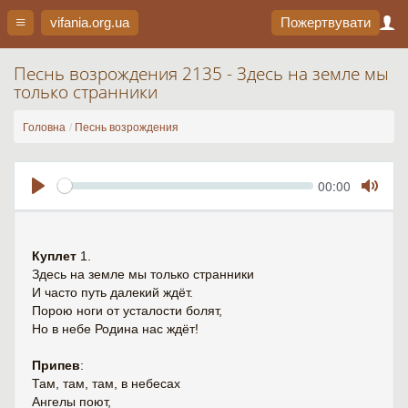
vifania.org
.ua
Пожертвувати
Песнь возрождения 2135 - Здесь на земле мы
только странники
Головна
Песнь возрождения
Seek
Current
00:00
time
Play
Toggl
Mute
Куплет
1.
Здесь на земле мы только странники
И часто путь далекий ждёт.
Порою ноги от усталости болят,
Но в небе Родина нас ждёт!
Припев
:
Там, там, там, в небесах
Ангелы поют,