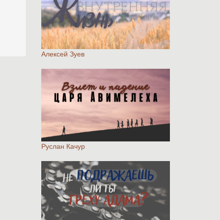
Алексей Зуев
Руслан Качур