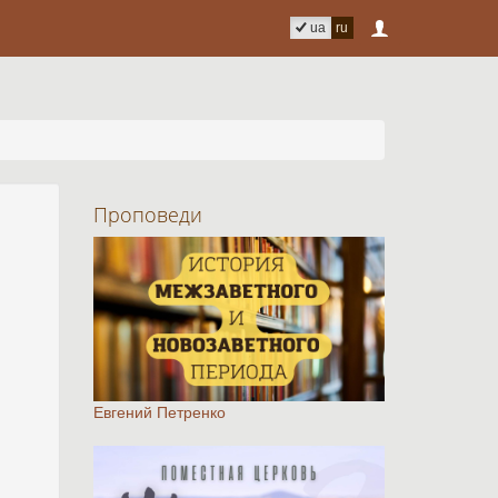
ua
ru
Проповеди
Евгений Петренко