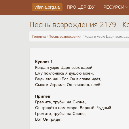
vifania.org
.ua
ПРО ЦЕРКВУ
РЕСУРСИ
Песнь возрождения 2179 - Ко
Головна
Песнь возрождения
Когда я узрю Царя всех ца
Куплет
1.
Когда я узрю Царя всех царей,
Ему поклонюсь я душою моей,
Ведь это наш Бог, Он в славе идёт,
Сынам Израиля Он вечность несёт.
Припев
:
Гремите, трубы, на Сионе,
Он грядёт к нам скоро, Верный, Чудный.
Гремите, трубы, на Сионе,
Вот Он грядёт.