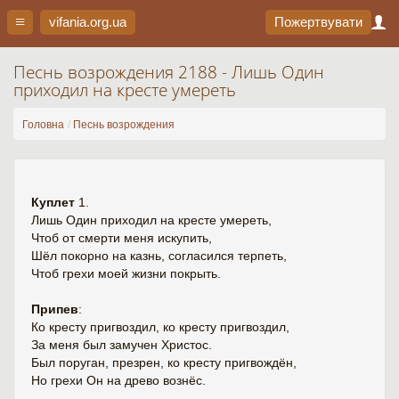
vifania.org
.ua
Пожертвувати
Песнь возрождения 2188 - Лишь Один
приходил на кресте умереть
Головна
Песнь возрождения
Куплет
1.
Лишь Один приходил на кресте умереть,
Чтоб от смерти меня искупить,
Шёл покорно на казнь, согласился терпеть,
Чтоб грехи моей жизни покрыть.
Припев
:
Ко кресту пригвоздил, ко кресту пригвоздил,
За меня был замучен Христос.
Был поруган, презрен, ко кресту пригвождён,
Но грехи Он на древо вознёс.