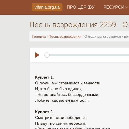
vifania.org
.ua
ПРО ЦЕРКВУ
РЕСУРСИ
Песнь возрождения 2259 - О
Головна
Песнь возрождения
О люди мы стремимся к ве
Play
Куплет
1.
О люди, мы стремимся к вечности
И, кто бы не был одинок,
::Не оставайтесь бессердечными,
Любите, как велел вам Бог.::
Куплет
2.
Смотрите, стаи лебединые
Плывут по синим небесам.