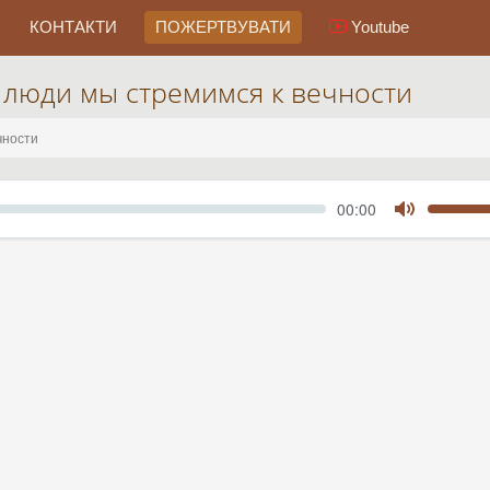
КОНТАКТИ
ПОЖЕРТВУВАТИ
Youtube
 люди мы стремимся к вечности
чности
Seek
Current
00:00
time
Toggle
Mute