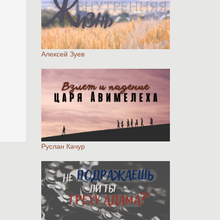
Алексей Зуев
Руслан Качур