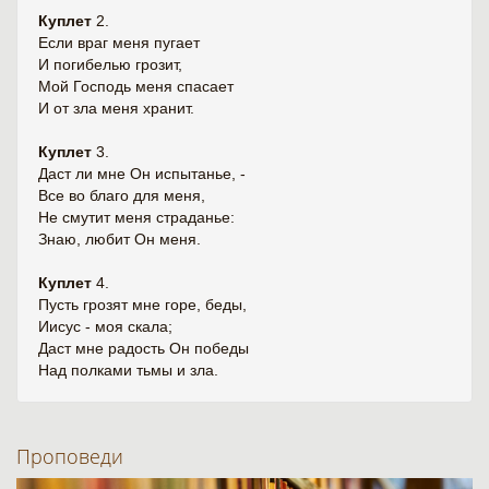
Куплет
2.
Если враг меня пугает
И погибелью грозит,
Мой Господь меня спасает
И от зла меня хранит.
Куплет
3.
Даст ли мне Он испытанье, -
Все во благо для меня,
Не смутит меня страданье:
Знаю, любит Он меня.
Куплет
4.
Пусть грозят мне горе, беды,
Иисус - моя скала;
Даст мне радость Он победы
Над полками тьмы и зла.
Проповеди