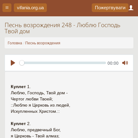
vifania.org
.ua
Пожертвувати
Песнь возрождения 248 - Люблю Господь
Твой дом
Головна
Песнь возрождения
Seek
Current
00:00
time
Play
Toggl
Mute
Куплет
1.
Люблю, Господь, Твой дом -
Чертог любви Твоей;
::Люблю я Церковь из людей,
Искупленных Христом.::
Куплет
2.
Люблю, предвечный Бог,
я Церковь - Твой алмаз;