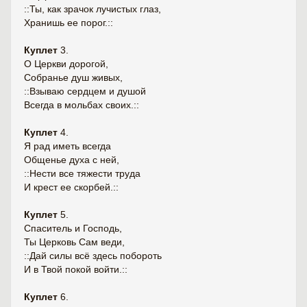
::Ты, как зрачок лучистых глаз,
Хранишь ее порог.::
Куплет
3.
О Церкви дорогой,
Собранье душ живых,
::Взываю сердцем и душой
Всегда в мольбах своих.::
Куплет
4.
Я рад иметь всегда
Общенье духа с ней,
::Нести все тяжести труда
И крест ее скорбей.::
Куплет
5.
Спаситель и Господь,
Ты Церковь Сам веди,
::Дай силы всё здесь побороть
И в Твой покой войти.::
Куплет
6.