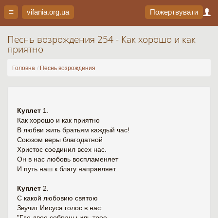
vifania.org
.ua
Пожертвувати
Песнь возрождения 254 - Как хорошо и как
приятно
Головна
Песнь возрождения
Куплет
1.
Как хорошо и как приятно
В любви жить братьям каждый час!
Союзом веры благодатной
Христос соединил всех нас.
Он в нас любовь воспламеняет
И путь наш к благу направляет.
Куплет
2.
С какой любовию святою
Звучит Иисуса голос в нас:
"Где двое собраны иль трое,