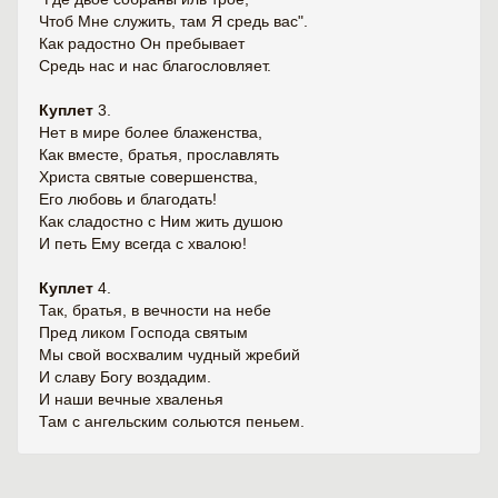
Чтоб Мне служить, там Я средь вас".
Как радостно Он пребывает
Средь нас и нас благословляет.
Куплет
3.
Нет в мире более блаженства,
Как вместе, братья, прославлять
Христа святые совершенства,
Его любовь и благодать!
Как сладостно с Ним жить душою
И петь Ему всегда с хвалою!
Куплет
4.
Так, братья, в вечности на небе
Пред ликом Господа святым
Мы свой восхвалим чудный жребий
И славу Богу воздадим.
И наши вечные хваленья
Там с ангельским сольются пеньем.