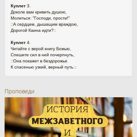
Куплет
3.
Доколе вам кривить душою,
Молиться: "Господи, прости!"
::А сердцем, дышащим враждою,
Дорогой Каина идти?::
Куплет
4.
Читайте с верой книгу Божью,
Спешите сил в ней почерпнуть,
::Она покажет в бездорожье
К спасенью узкий, верный путь.::
Проповеди