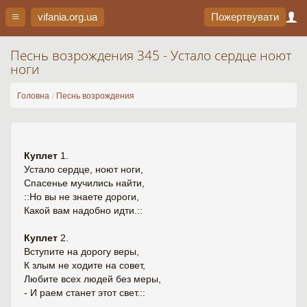
vifania.org
.ua
Пожертвувати
Песнь возрождения 345 - Устало сердце ноют
ноги
Головна
Песнь возрождения
Куплет
1.
Устало сердце, ноют ноги,
Спасенье мучились найти,
::Но вы не знаете дороги,
Какой вам надобно идти.::
Куплет
2.
Вступите на дорогу веры,
К злым не ходите на совет,
Любите всех людей без меры,
- И раем станет этот свет.::