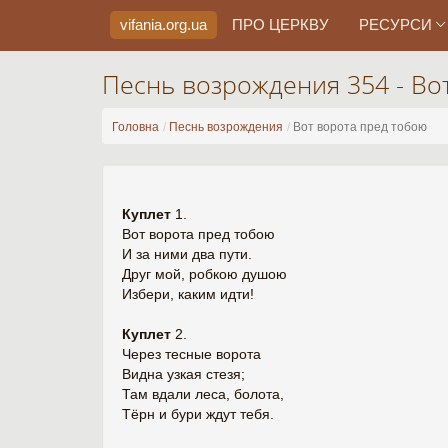
vifania.org
.ua
ПРО ЦЕРКВУ
РЕСУРСИ
Песнь возрождения 354 - Во
Головна
Песнь возрождения
Вот ворота пред тобою
Куплет
1.
Вот ворота пред тобою
И за ними два пути.
Друг мой, робкою душою
Избери, каким идти!
Куплет
2.
Через тесные ворота
Видна узкая стезя;
Там вдали леса, болота,
Тёрн и бури ждут тебя.