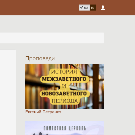
ua
ru
Проповеди
Евгений Петренко