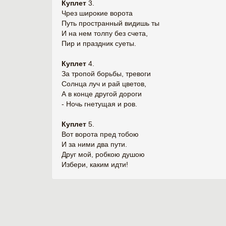
Куплет
3.
Чрез широкие ворота
Путь пространный видишь ты
И на нем толпу без счета,
Пир и праздник суеты.
Куплет
4.
За тропой борьбы, тревоги
Солнца луч и рай цветов,
А в конце другой дороги
- Ночь гнетущая и ров.
Куплет
5.
Вот ворота пред тобою
И за ними два пути.
Друг мой, робкою душою
Избери, каким идти!