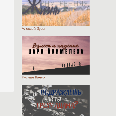
Алексей Зуев
Руслан Качур