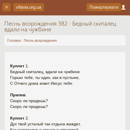
vifania.org
.ua
Пожертвувати
Песнь возрождения 382 - Бедный скиталец
вдали на чужбине
Головна
Песнь возрождения
Куплет
1.
Бедный скиталец, вдали на чужбине
Горько тебе, ты один, как в пустыне,
С Отчего дома зовет Иисус тебя:
Припев
:
Скоро ли придешь?
Скоро ли придешь?
Куплет
2.
Дух твой усталый так отдыха жаждет,
Как истомился и стонет и страждет!