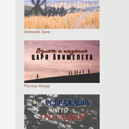
Алексей Зуев
Руслан Качур