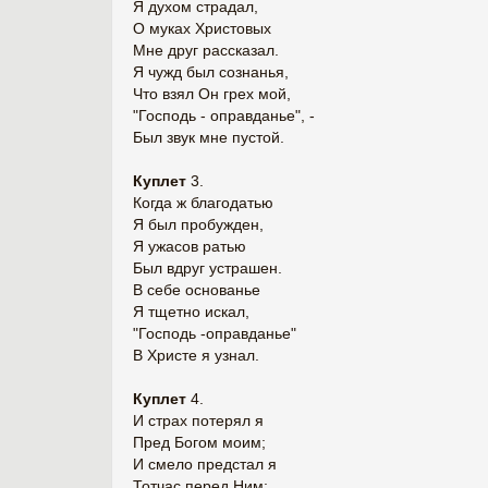
Я духом страдал,
О муках Христовых
Мне друг рассказал.
Я чужд был сознанья,
Что взял Он грех мой,
"Господь - оправданье", -
Был звук мне пустой.
Куплет
3.
Когда ж благодатью
Я был пробужден,
Я ужасов ратью
Был вдруг устрашен.
В себе основанье
Я тщетно искал,
"Господь -оправданье"
В Христе я узнал.
Куплет
4.
И страх потерял я
Пред Богом моим;
И смело предстал я
Тотчас перед Ним;