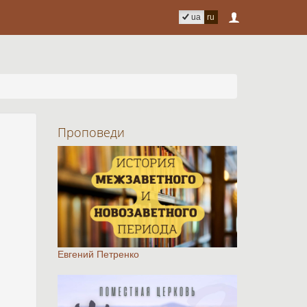
ua
ru
Проповеди
Евгений Петренко