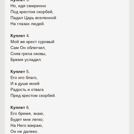
Но, идя смиренно
Под крестом скорбей,
Падал Царь вселенной
На глазах людей.
Куплет
4.
Мой же крест суровый
Сам Он облегчил,
Сняв греха оковы,
Бремя усладил.
Куплет
5.
Его иго благо,
И в душе моей
Радость и отвага
Пред крестом скорбей.
Куплет
6.
Его бремя, знаю,
Будет мне легко;
На Него взираю,
Он не далеко.