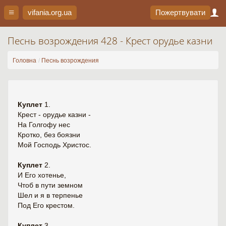
vifania.org
.ua
Пожертвувати
Песнь возрождения 428 - Крест орудье казни
Головна
Песнь возрождения
Куплет
1.
Крест - орудье казни -
На Голгофу нес
Кротко, без боязни
Мой Господь Христос.
Куплет
2.
И Его хотенье,
Чтоб в пути земном
Шел и я в терпенье
Под Его крестом.
Куплет
3.