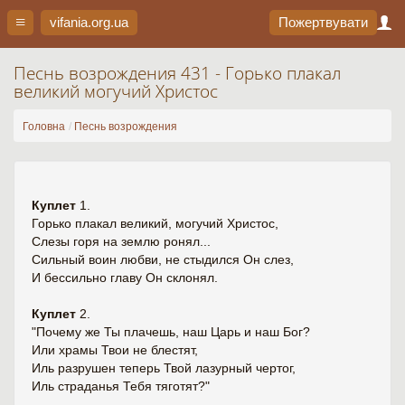
vifania.org
.ua
Пожертвувати
Песнь возрождения 431 - Горько плакал
великий могучий Христос
Головна
Песнь возрождения
Куплет
1.
Горько плакал великий, могучий Христос,
Слезы горя на землю ронял...
Сильный воин любви, не стыдился Он слез,
И бессильно главу Он склонял.
Куплет
2.
"Почему же Ты плачешь, наш Царь и наш Бог?
Или храмы Твои не блестят,
Иль разрушен теперь Твой лазурный чертог,
Иль страданья Тебя тяготят?"