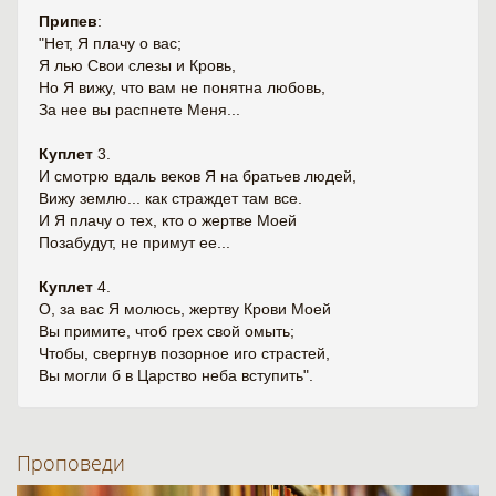
Припев
:
"Нет, Я плачу о вас;
Я лью Свои слезы и Кровь,
Но Я вижу, что вам не понятна любовь,
За нее вы распнете Меня...
Куплет
3.
И смотрю вдаль веков Я на братьев людей,
Вижу землю... как страждет там все.
И Я плачу о тех, кто о жертве Моей
Позабудут, не примут ее...
Куплет
4.
О, за вас Я молюсь, жертву Крови Моей
Вы примите, чтоб грех свой омыть;
Чтобы, свергнув позорное иго страстей,
Вы могли б в Царство неба вступить".
Проповеди