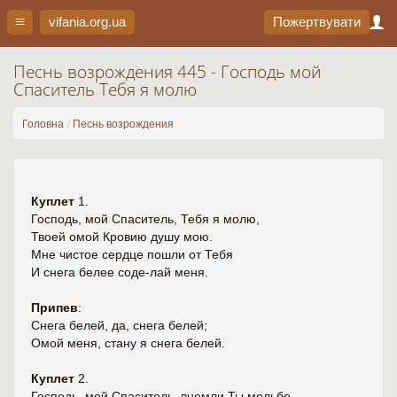
vifania.org
.ua
Пожертвувати
Песнь возрождения 445 - Господь мой
Спаситель Тебя я молю
Головна
Песнь возрождения
Куплет
1.
Господь, мой Спаситель, Тебя я молю,
Твоей омой Кровию душу мою.
Мне чистое сердце пошли от Тебя
И снега белее соде-лай меня.
Припев
:
Снега белей, да, снега белей;
Омой меня, стану я снега белей.
Куплет
2.
Господь, мой Спаситель, внемли Ты мольбе