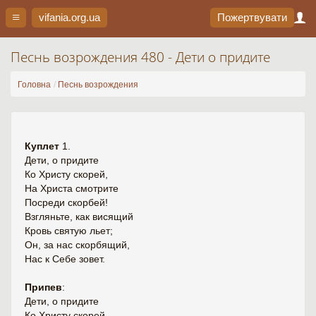
vifania.org
.ua
Пожертвувати
Песнь возрождения 480 - Дети о придите
Головна
Песнь возрождения
Куплет
1.
Дети, о придите
Ко Христу скорей,
На Христа смотрите
Посреди скорбей!
Взгляньте, как висящий
Кровь святую льет;
Он, за нас скорбящий,
Нас к Себе зовет.
Припев
:
Дети, о придите
Ко Христу скорей,