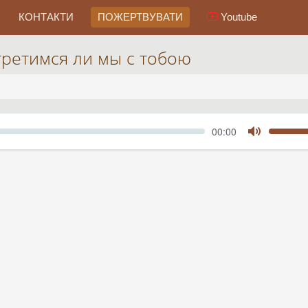
КОНТАКТИ
ПОЖЕРТВУВАТИ
Youtube
третимся ли мы с тобою
Seek
Current
00:00
time
Toggle
Mute