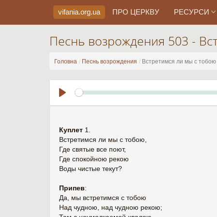
vifania.org
.ua
ПРО ЦЕРКВУ
РЕСУРСИ
Песнь возрождения 503 - Вс
Головна
Песнь возрождения
Встретимся ли мы с тобою
Play
Куплет
1.
Встретимся ли мы с тобою,
Где святые все поют,
Где спокойною рекою
Воды чистые текут?
Припев
:
Да, мы встретимся с тобою
Над чудною, над чудною рекою;