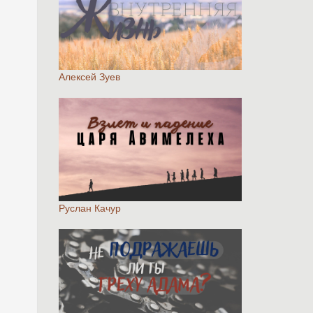
Алексей Зуев
Руслан Качур