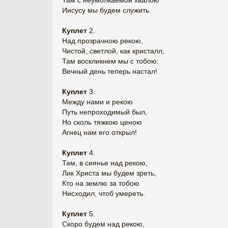
Там с неумолкаемой хвалою
Иисусу мы будем служить.
Куплет
2.
Над прозрачною рекою,
Чистой, светлой, как кристалл,
Там воскликнем мы с тобою:
Вечный день теперь настал!
Куплет
3.
Между нами и рекою
Путь непроходимый был,
Но сколь тяжкою ценою
Агнец нам его открыл!
Куплет
4.
Там, в сиянье над рекою,
Лик Христа мы будем зреть,
Кто на землю за тобою
Нисходил, чтоб умереть.
Куплет
5.
Скоро будем над рекою,