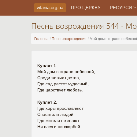
vifania.org
.ua
ПРО ЦЕРКВУ
РЕСУРСИ
Песнь возрождения 544 - Мо
Головна
Песнь возрождения
Мой дом в стране небесно
Куплет
1.
Мой дом в стране небесной,
Среди живых цветов,
Где сад растет чудесный,
Где царствует любовь.
Куплет
2.
Где хоры прославляют
Спасителя людей.
Где жители не знают
Ни слез и ни скорбей.