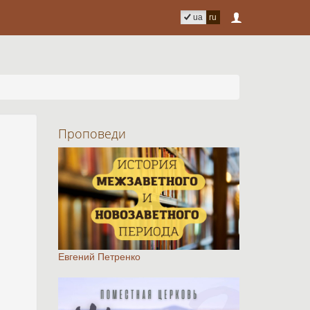
ua
ru
Проповеди
Евгений Петренко