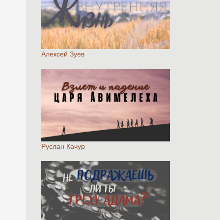
Алексей Зуев
Руслан Качур