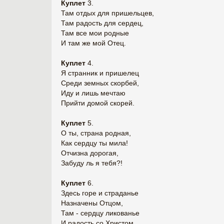
Куплет
3.
Там отдых для пришельцев,
Там радость для сердец,
Там все мои родные
И там же мой Отец.
Куплет
4.
Я странник и пришелец
Среди земных скорбей,
Иду и лишь мечтаю
Прийти домой скорей.
Куплет
5.
О ты, страна родная,
Как сердцу ты мила!
Отчизна дорогая,
Забуду ль я тебя?!
Куплет
6.
Здесь горе и страданье
Назначены Отцом,
Там - сердцу ликованье
И радость со Христом.