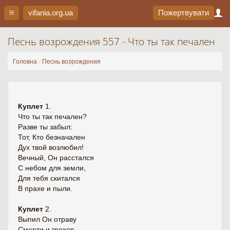
vifania.org
.ua
Пожертвувати
Песнь возрождения 557 - Что ты так печален
Головна
Песнь возрождения
Куплет
1.
Что ты так печален?
Разве ты забыл:
Тот, Кто безначален
Дух твой возлюбил!
Вечный, Он расстался
С небом для земли,
Для тебя скитался
В прахе и пыли.
Куплет
2.
Выпил Он отраву
Смерти и грехов,