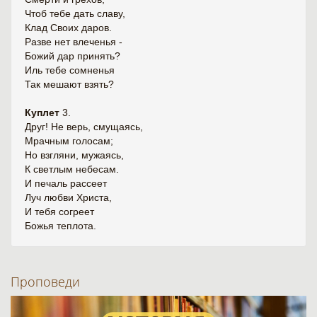
Чтоб тебе дать славу,
Клад Своих даров.
Разве нет влеченья -
Божий дар принять?
Иль тебе сомненья
Так мешают взять?
Куплет
3.
Друг! Не верь, смущаясь,
Мрачным голосам;
Но взгляни, мужаясь,
К светлым небесам.
И печаль рассеет
Луч любви Христа,
И тебя согреет
Божья теплота.
Проповеди