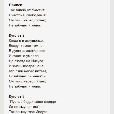
Припев
:
Так запою от счастья:
Счастлив, свободен я!
Он птиц небес питает,
Не забудет и меня.
Куплет
2.
Когда я в искушенье,
Вокруг темно-темно,
В душе замолкла песня
И счастье умерло,
Но взгляд на Иисуса -
И жизнь возвращена;
Кто птиц небес питает,
Позабудет ли меня? -
Он птиц небес питает,
Не забудет и меня.
Куплет
3.
"Пусть в бедах ваше сердце
Да не смущается", -
Так слышу глас Иисуса