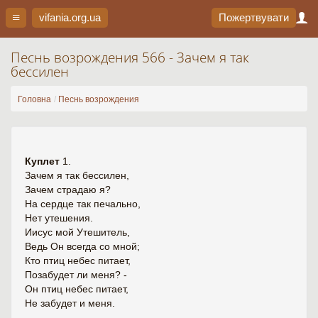
vifania.org
.ua
Пожертвувати
Песнь возрождения 566 - Зачем я так
бессилен
Головна
Песнь возрождения
Куплет
1.
Зачем я так бессилен,
Зачем страдаю я?
На сердце так печально,
Нет утешения.
Иисус мой Утешитель,
Ведь Он всегда со мной;
Кто птиц небес питает,
Позабудет ли меня? -
Он птиц небес питает,
Не забудет и меня.