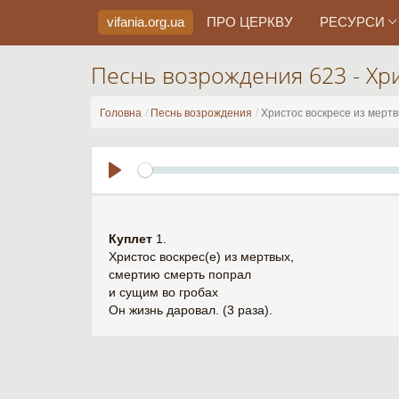
vifania.org
.ua
ПРО ЦЕРКВУ
РЕСУРСИ
Песнь возрождения 623 - Хр
Головна
Песнь возрождения
Христос воскресе из мерт
Play
Куплет
1.
Христос воскрес(е) из мертвых,
смертию смерть попрал
и сущим во гробах
Он жизнь даровал. (3 раза).