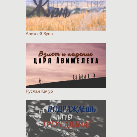
Алексей Зуев
Руслан Качур