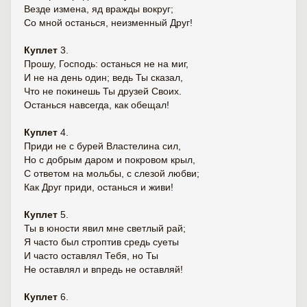
Везде измена, яд вражды вокруг;
Со мной останься, неизменный Друг!
Куплет
3.
Прошу, Господь: останься не на миг,
И не на день один; ведь Ты сказал,
Что не покинешь Ты друзей Своих.
Останься навсегда, как обещал!
Куплет
4.
Приди не с бурей Властелина сил,
Но с добрым даром и покровом крыл,
С ответом на мольбы, с слезой любви;
Как Друг приди, останься и живи!
Куплет
5.
Ты в юности явил мне светлый рай;
Я часто был строптив средь суеты
И часто оставлял Тебя, но Ты
Не оставлял и впредь не оставляй!
Куплет
6.