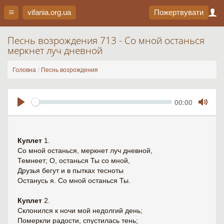
vifania.org
.ua
Пожертвувати
Песнь возрождения 713 - Со мной останься
меркнет луч дневной
Головна
Песнь возрождения
Seek
Current
00:00
time
Play
Toggl
Mute
Куплет
1.
Со мной останься, меркнет луч дневной,
Темнеет; О, останься Ты со мной,
Друзья бегут и в пытках тесноты
Останусь я. Со мной останься Ты.
Куплет
2.
Склонился к ночи мой недолгий день;
Померкли радости, спустилась тень;