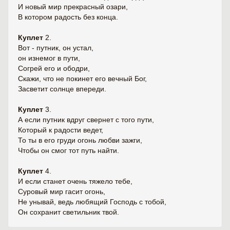
И новый мир прекрасный озари,
В котором радость без конца.
Куплет
2.
Вот - путник, он устал,
он изнемог в пути,
Согрей его и ободри,
Скажи, что не покинет его вечный Бог,
Засветит солнце впереди.
Куплет
3.
А если путник вдруг свернет с того пути,
Который к радости ведет,
То ты в его груди огонь любви зажги,
Чтобы он смог тот путь найти.
Куплет
4.
И если станет очень тяжело тебе,
Суровый мир гасит огонь,
Не унывай, ведь любящий Господь с тобой,
Он сохранит светильник твой.