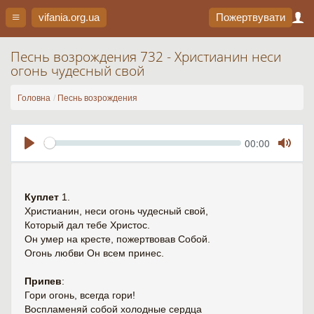
vifania.org
.ua
Пожертвувати
Песнь возрождения 732 - Христианин неси
огонь чудесный свой
Головна
Песнь возрождения
Seek
Current
00:00
time
Play
Toggl
Mute
Куплет
1.
Христианин, неси огонь чудесный свой,
Который дал тебе Христос.
Он умер на кресте, пожертвовав Собой.
Огонь любви Он всем принес.
Припев
:
Гори огонь, всегда гори!
Воспламеняй собой холодные сердца