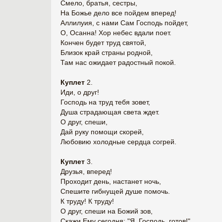
Смело, братья, сестры,
На Божье дело все пойдем вперед!
Аллилуия, с нами Сам Господь пойдет,
О, Осанна! Хор небес вдали поет.
Кончен будет труд святой,
Близок край страны родной,
Там нас ожидает радостный покой.
Куплет
2.
Иди, о друг!
Господь на труд тебя зовет,
Душа страдающая света ждет.
О друг, спеши,
Дай руку помощи скорей,
Любовию холодные сердца согрей.
Куплет
3.
Друзья, вперед!
Проходит день, настанет ночь,
Спешите гибнущей душе помочь.
К труду! К труду!
О друг, спеши на Божий зов,
Скажи Ему сегодня: "Я, Господь, готов!"