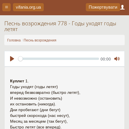
vifania.org
.ua
Пожертвувати
Песнь возрождения 778 - Годы уходят годы
летят
Головна
Песнь возрождения
Seek
Current
00:00
time
Play
Toggl
Mute
Куплет
1.
Годы уходят (годы летят)
вперед безвозвратно (быстро летят),
И невозможно (остановить)
их остановить (никогда).
Дни пробегают (дни бегут)
быстрей скорохода (нас несут),
Месяц за месяцем (так бегут),
Быстро летят (все вперед).