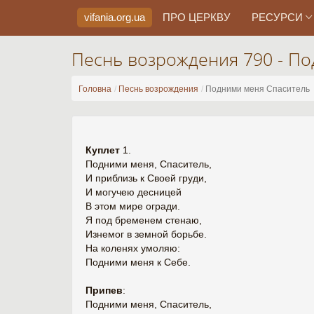
vifania.org
.ua
ПРО ЦЕРКВУ
РЕСУРСИ
Песнь возрождения 790 - П
Головна
Песнь возрождения
Подними меня Спаситель
Куплет
1.
Подними меня, Спаситель,
И приблизь к Своей груди,
И могучею десницей
В этом мире огради.
Я под бременем стенаю,
Изнемог в земной борьбе.
На коленях умоляю:
Подними меня к Себе.
Припев
:
Подними меня, Спаситель,