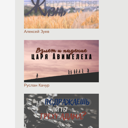
Алексей Зуев
Руслан Качур