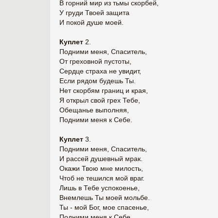
В горний мир из тьмы скорбей,
У груди Твоей защита
И покой душе моей.
Куплет
2.
Подними меня, Спаситель,
От греховной пустоты,
Сердце страха не увидит,
Если рядом будешь Ты.
Нет скорбям границ и края,
Я открыл свой грех Тебе,
Обещанье выполняя,
Подними меня к Себе.
Куплет
3.
Подними меня, Спаситель,
И рассей душевный мрак.
Окажи Твою мне милость,
Чтоб не тешился мой враг.
Лишь в Тебе успокоенье,
Внемлешь Ты моей мольбе.
Ты - мой Бог, мое спасенье,
Подними меня к Себе.