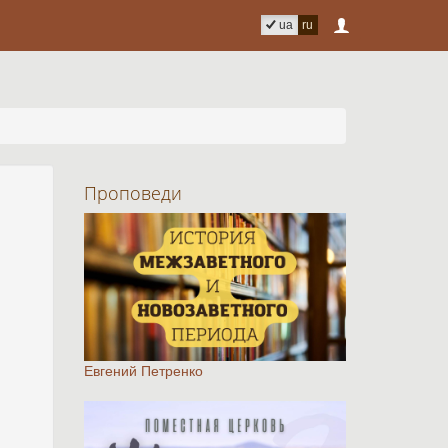
ua
ru
Проповеди
Евгений Петренко