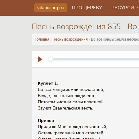
vifania.org
.ua
ПРО ЦЕРКВУ
РЕСУРСИ
Песнь возрождения 855 - Во
Головна
Песнь возрождения
Во все концы земли несча
Play
Куплет
1.
Во все концы земли несчастной,
Везде, где только люди есть,
Потоком чистым силы властной
Звучит Евангельская весть.
Припев
:
Приди ко Мне, о люд несчастный,
Оставь греховный мир страстей,