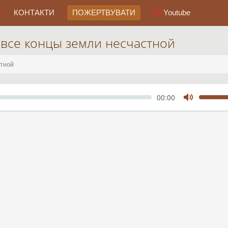
КОНТАКТИ
ПОЖЕРТВУВАТИ
Youtube
 все концы земли несчастной
стной
Seek
Current
00:00
time
Toggle
Mute