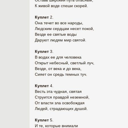
Оставь широкий путь опасный,
К живой воде спеши скорей.
Куплет
2.
Она течет во все народы,
Людским сердцам несет покой,
Везде ее святые воды
Даруют людям мир святой.
Куплет
3.
В водах ее для человека
Открыт небесный, светлый луч,
Везде, от века и до века,
Сияет он средь темных туч.
Куплет
4.
Весть эта чудная, святая
Струится правдой неземной,
От власти зла освобождая
Людей, страдающих душой.
Куплет
5.
И те, которые внимали