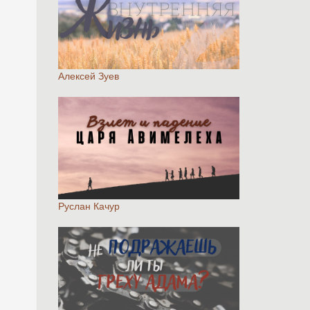
Алексей Зуев
Руслан Качур