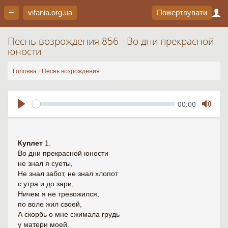
vifania.org
.ua
Пожертвувати
Песнь возрождения 856 - Во дни прекрасной
юности
Головна
Песнь возрождения
Seek
Current
00:00
time
Play
Toggl
Mute
Куплет
1.
Во дни прекрасной юности
не знал я суеты,
Не знал забот, не знал хлопот
с утра и до зари,
Ничем я не тревожился,
по воле жил своей,
А скорбь о мне сжимала грудь
у матери моей.