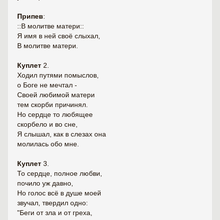
Припев
:
::В молитве матери::
Я имя в ней своё слыхал,
В молитве матери.
Куплет
2.
Ходил путями помыслов,
о Боге не мечтал -
Своей любимой матери
тем скорби причинял.
Но сердце то любящее
скорбело и во сне,
Я слышал, как в слезах она
молилась обо мне.
Куплет
3.
То сердце, полное любви,
почило уж давно,
Но голос всё в душе моей
звучал, твердил одно:
"Беги от зла и от греха,