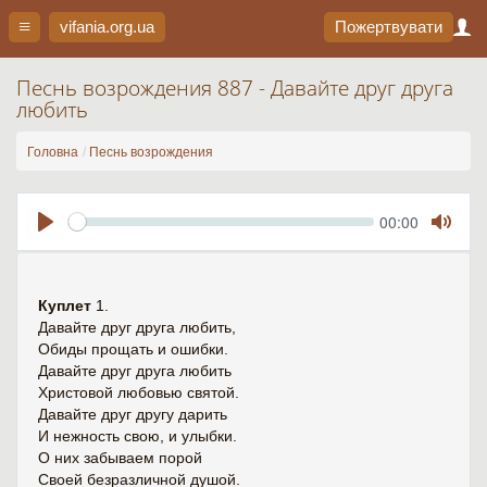
vifania.org
.ua
Пожертвувати
Песнь возрождения 887 - Давайте друг друга
любить
Головна
Песнь возрождения
Seek
Current
00:00
time
Play
Toggl
Mute
Куплет
1.
Давайте друг друга любить,
Обиды прощать и ошибки.
Давайте друг друга любить
Христовой любовью святой.
Давайте друг другу дарить
И нежность свою, и улыбки.
О них забываем порой
Своей безразличной душой.