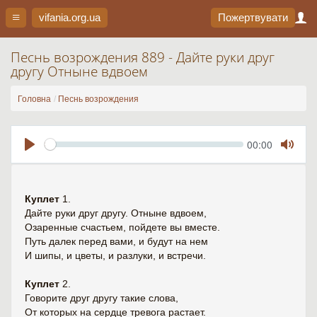
vifania.org
.ua
Пожертвувати
Песнь возрождения 889 - Дайте руки друг
другу Отныне вдвоем
Головна
Песнь возрождения
Seek
Current
00:00
time
Play
Toggl
Mute
Куплет
1.
Дайте руки друг другу. Отныне вдвоем,
Озаренные счастьем, пойдете вы вместе.
Путь далек перед вами, и будут на нем
И шипы, и цветы, и разлуки, и встречи.
Куплет
2.
Говорите друг другу такие слова,
От которых на сердце тревога растает.