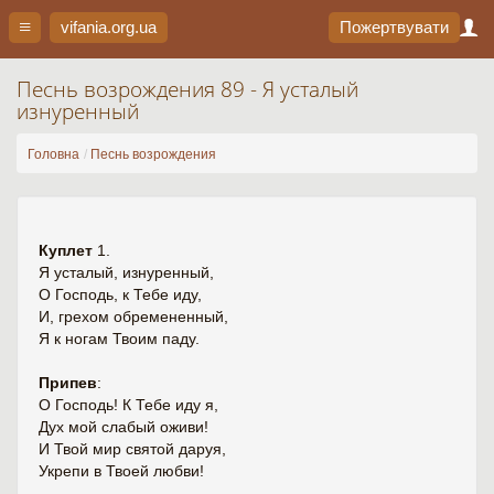
vifania.org
.ua
Пожертвувати
Песнь возрождения 89 - Я усталый
изнуренный
Головна
Песнь возрождения
Куплет
1.
Я усталый, изнуренный,
О Господь, к Тебе иду,
И, грехом обремененный,
Я к ногам Твоим паду.
Припев
:
О Господь! К Тебе иду я,
Дух мой слабый оживи!
И Твой мир святой даруя,
Укрепи в Твоей любви!