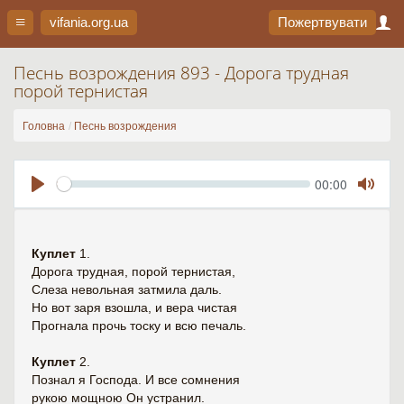
vifania.org
.ua
Пожертвувати
Песнь возрождения 893 - Дорога трудная
порой тернистая
Головна
Песнь возрождения
Seek
Current
00:00
time
Play
Toggl
Mute
Куплет
1.
Дорога трудная, порой тернистая,
Слеза невольная затмила даль.
Но вот заря взошла, и вера чистая
Прогнала прочь тоску и всю печаль.
Куплет
2.
Познал я Господа. И все сомнения
рукою мощною Он устранил.