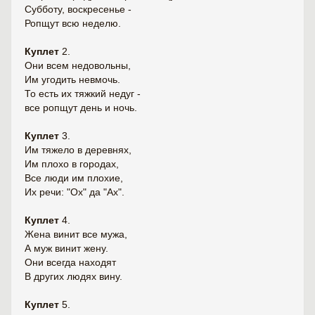
Субботу, воскресенье -
Ропщут всю неделю.
Куплет
2.
Они всем недовольны,
Им угодить невмочь.
То есть их тяжкий недуг -
все ропщут день и ночь.
Куплет
3.
Им тяжело в деревнях,
Им плохо в городах,
Все люди им плохие,
Их речи: "Ох" да "Ах".
Куплет
4.
Жена винит все мужа,
А муж винит жену.
Они всегда находят
В других людях вину.
Куплет
5.