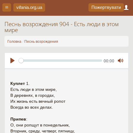
vifania.org
.ua
Пожертвувати
Песнь возрождения 904 - Есть люди в этом
мире
Головна
Песнь возрождения
Seek
Current
00:00
time
Play
Toggl
Mute
Куплет
1.
Есть люди в этом мире,
В деревнях, в городах,
Их жизнь есть вечный ропот
Всегда во всех делах.
Припев
:
О, они ропщут в понедельник,
Вторник, среду, четверг, пятницу,