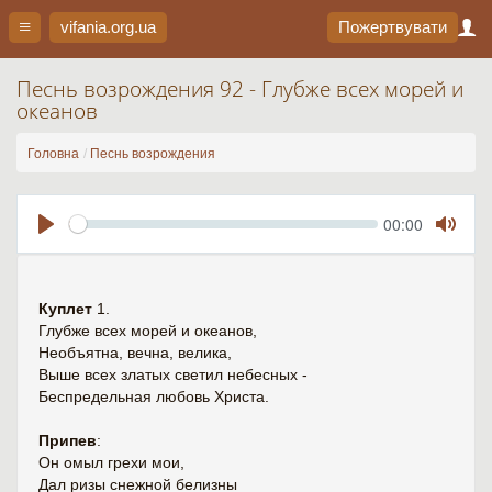
vifania.org
.ua
Пожертвувати
Песнь возрождения 92 - Глубже всех морей и
океанов
Головна
Песнь возрождения
Seek
Current
00:00
time
Play
Toggl
Mute
Куплет
1.
Глубже всех морей и океанов,
Необъятна, вечна, велика,
Выше всех златых светил небесных -
Беспредельная любовь Христа.
Припев
:
Он омыл грехи мои,
Дал ризы снежной белизны