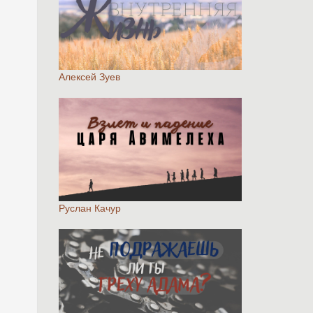
Алексей Зуев
Руслан Качур