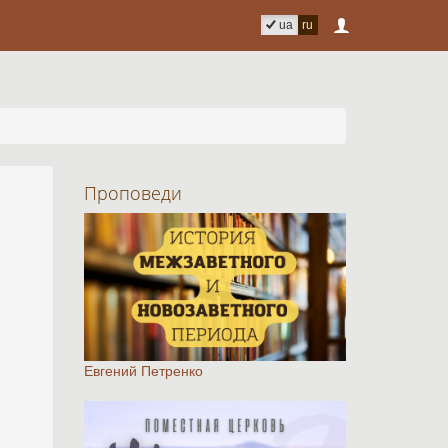
ua
ru
Проповеди
Евгений Петренко