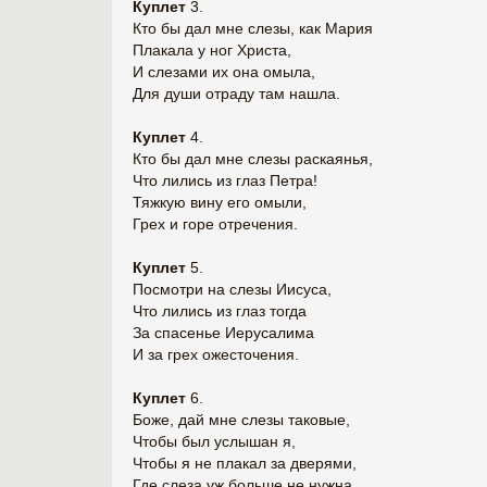
Куплет
3.
Кто бы дал мне слезы, как Мария
Плакала у ног Христа,
И слезами их она омыла,
Для души отраду там нашла.
Куплет
4.
Кто бы дал мне слезы раскаянья,
Что лились из глаз Петра!
Тяжкую вину его омыли,
Грех и горе отречения.
Куплет
5.
Посмотри на слезы Иисуса,
Что лились из глаз тогда
За спасенье Иерусалима
И за грех ожесточения.
Куплет
6.
Боже, дай мне слезы таковые,
Чтобы был услышан я,
Чтобы я не плакал за дверями,
Где слеза уж больше не нужна.