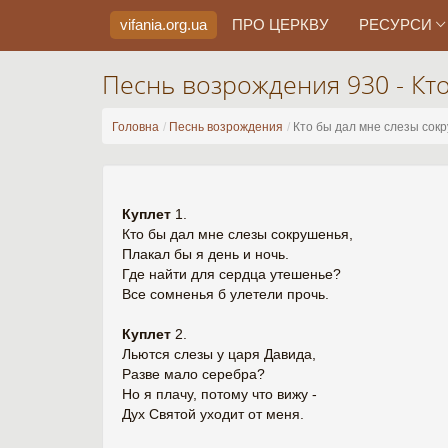
vifania.org
.ua
ПРО ЦЕРКВУ
РЕСУРСИ
Песнь возрождения 930 - Кт
Головна
Песнь возрождения
Кто бы дал мне слезы сок
Куплет
1.
Кто бы дал мне слезы сокрушенья,
Плакал бы я день и ночь.
Где найти для сердца утешенье?
Все сомненья б улетели прочь.
Куплет
2.
Льются слезы у царя Давида,
Разве мало серебра?
Но я плачу, потому что вижу -
Дух Святой уходит от меня.